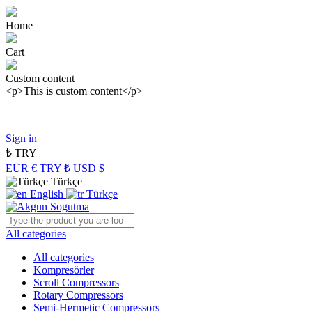
Home
Cart
Custom content
<p>This is custom content</p>
Panasonic Industry Authorized Distributor of Turkey
Sign in
₺
TRY
EUR €
TRY ₺
USD $
Türkçe
English
Türkçe
All categories
All categories
Kompresörler
Scroll Compressors
Rotary Compressors
Semi-Hermetic Compressors