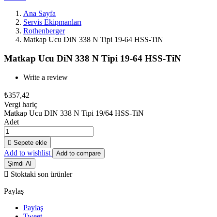
Ana Sayfa
Servis Ekipmanları
Rothenberger
Matkap Ucu DiN 338 N Tipi 19-64 HSS-TiN
Matkap Ucu DiN 338 N Tipi 19-64 HSS-TiN
Write a review
₺357,42
Vergi hariç
Matkap Ucu DIN 338 N Tipi 19/64 HSS-TiN
Adet

Sepete ekle
Add to wishlist
Add to compare
Şimdi Al

Stoktaki son ürünler
Paylaş
Paylaş
Tweet