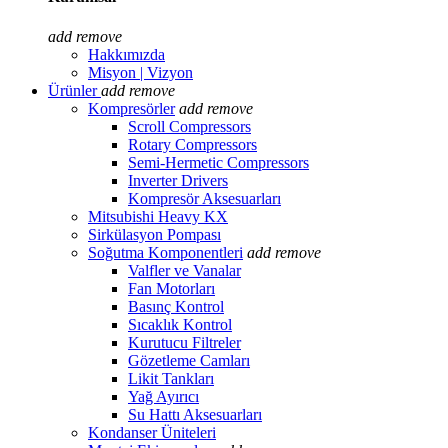
add
remove
Hakkımızda
Misyon | Vizyon
Ürünler
add
remove
Kompresörler
add
remove
Scroll Compressors
Rotary Compressors
Semi-Hermetic Compressors
Inverter Drivers
Kompresör Aksesuarları
Mitsubishi Heavy KX
Sirkülasyon Pompası
Soğutma Komponentleri
add
remove
Valfler ve Vanalar
Fan Motorları
Basınç Kontrol
Sıcaklık Kontrol
Kurutucu Filtreler
Gözetleme Camları
Likit Tankları
Yağ Ayırıcı
Su Hattı Aksesuarları
Kondanser Üniteleri