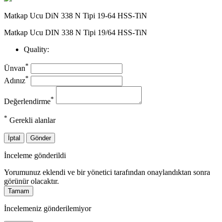
Matkap Ucu DiN 338 N Tipi 19-64 HSS-TiN
Matkap Ucu DIN 338 N Tipi 19/64 HSS-TiN
Quality:
*
Ünvan
*
Adınız
*
Değerlendirme
*
Gerekli alanlar
İptal
Gönder
İnceleme gönderildi
Yorumunuz eklendi ve bir yönetici tarafından onaylandıktan sonra
görünür olacaktır.
Tamam
İncelemeniz gönderilemiyor