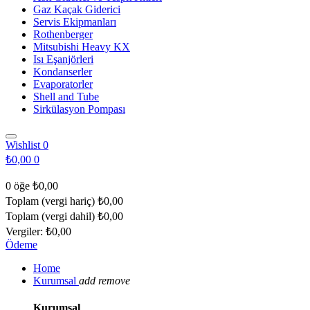
Gaz Kaçak Giderici
Servis Ekipmanları
Rothenberger
Mitsubishi Heavy KX
Isı Eşanjörleri
Kondanserler
Evaporatorler
Shell and Tube
Sirkülasyon Pompası
Wishlist
0
₺0,00
0
0 öğe
₺0,00
Toplam (vergi hariç)
₺0,00
Toplam (vergi dahil)
₺0,00
Vergiler:
₺0,00
Ödeme
Home
Kurumsal
add
remove
Kurumsal