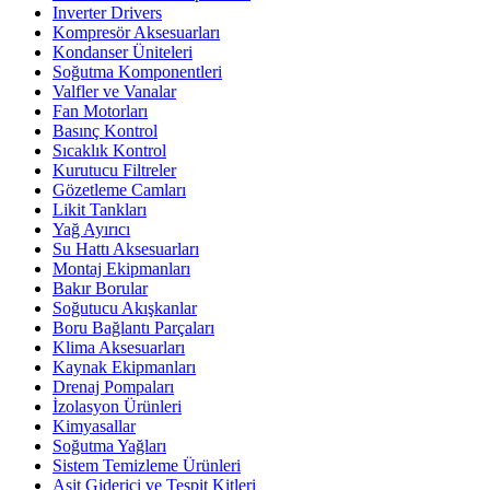
Inverter Drivers
Kompresör Aksesuarları
Kondanser Üniteleri
Soğutma Komponentleri
Valfler ve Vanalar
Fan Motorları
Basınç Kontrol
Sıcaklık Kontrol
Kurutucu Filtreler
Gözetleme Camları
Likit Tankları
Yağ Ayırıcı
Su Hattı Aksesuarları
Montaj Ekipmanları
Bakır Borular
Soğutucu Akışkanlar
Boru Bağlantı Parçaları
Klima Aksesuarları
Kaynak Ekipmanları
Drenaj Pompaları
İzolasyon Ürünleri
Kimyasallar
Soğutma Yağları
Sistem Temizleme Ürünleri
Asit Giderici ve Tespit Kitleri