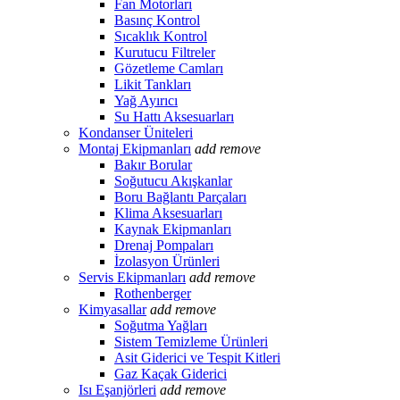
Fan Motorları
Basınç Kontrol
Sıcaklık Kontrol
Kurutucu Filtreler
Gözetleme Camları
Likit Tankları
Yağ Ayırıcı
Su Hattı Aksesuarları
Kondanser Üniteleri
Montaj Ekipmanları
add
remove
Bakır Borular
Soğutucu Akışkanlar
Boru Bağlantı Parçaları
Klima Aksesuarları
Kaynak Ekipmanları
Drenaj Pompaları
İzolasyon Ürünleri
Servis Ekipmanları
add
remove
Rothenberger
Kimyasallar
add
remove
Soğutma Yağları
Sistem Temizleme Ürünleri
Asit Giderici ve Tespit Kitleri
Gaz Kaçak Giderici
Isı Eşanjörleri
add
remove