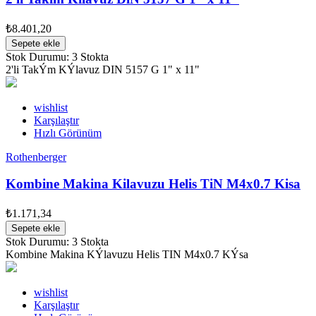
₺8.401,20
Sepete ekle
Stok Durumu:
3 Stokta
2'li TakÝm KÝlavuz DIN 5157 G 1" x 11"
wishlist
Karşılaştır
Hızlı Görünüm
Rothenberger
Kombine Makina Kilavuzu Helis TiN M4x0.7 Kisa
₺1.171,34
Sepete ekle
Stok Durumu:
3 Stokta
Kombine Makina KÝlavuzu Helis TIN M4x0.7 KÝsa
wishlist
Karşılaştır