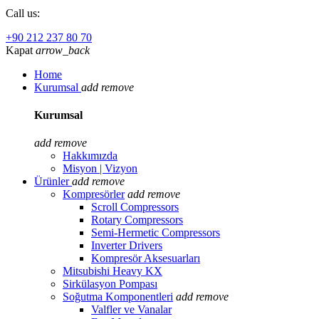
Call us:
+90 212 237 80 70
Kapat
arrow_back
Home
Kurumsal
add
remove
Kurumsal
add
remove
Hakkımızda
Misyon | Vizyon
Ürünler
add
remove
Kompresörler
add
remove
Scroll Compressors
Rotary Compressors
Semi-Hermetic Compressors
Inverter Drivers
Kompresör Aksesuarları
Mitsubishi Heavy KX
Sirkülasyon Pompası
Soğutma Komponentleri
add
remove
Valfler ve Vanalar