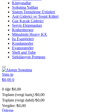
Kimyasallar
Soğutma Yağları
Sistem Temizleme Ürünleri
Asit Giderici ve Tespit Kitleri
Gaz Kaçak Giderici
Servis Ekipmanları
Rothenberger
Mitsubishi Heavy KX
Isı Eşanjörleri
Kondanserler
Evaporatorler
Shell and Tube
Sirkülasyon Pompası
Sign in
₺0,00
0
0 öğe
₺0,00
Toplam (vergi hariç)
₺0,00
Toplam (vergi dahil)
₺0,00
Vergiler:
₺0,00
Ödeme