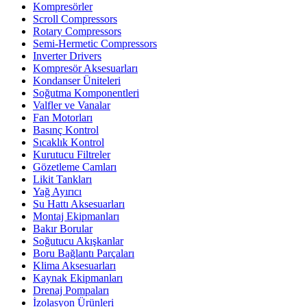
Kompresörler
Scroll Compressors
Rotary Compressors
Semi-Hermetic Compressors
Inverter Drivers
Kompresör Aksesuarları
Kondanser Üniteleri
Soğutma Komponentleri
Valfler ve Vanalar
Fan Motorları
Basınç Kontrol
Sıcaklık Kontrol
Kurutucu Filtreler
Gözetleme Camları
Likit Tankları
Yağ Ayırıcı
Su Hattı Aksesuarları
Montaj Ekipmanları
Bakır Borular
Soğutucu Akışkanlar
Boru Bağlantı Parçaları
Klima Aksesuarları
Kaynak Ekipmanları
Drenaj Pompaları
İzolasyon Ürünleri