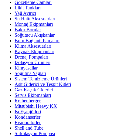
Gözetleme Camları
Likit Tankları
Yağ Ayırıcı
Su Hattı Aksesuarları
Montaj Ekipmanları
Bakır Borular
Soğutucu Akışkanlar
Boru Bağlantı Parçaları
Klima Aksesuarları
Kaynak Ekipmanları
Drenaj Pompaları
İzolasyon Ürünleri
Kimyasallar
Soğutma Yağları
Sistem Temizleme Ürünleri
Asit Giderici ve Tespit Kitleri
Gaz Kaçak Giderici
Servis Ekipmanları
Rothenberger
Mitsubishi Heavy KX
Isı Eşanjörleri
Kondanserler
Evaporatorler
Shell and Tube
Sirkülasyon Pompası