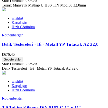
Stok Durumu:
3 Stokta
Terrax Manyetik Matkap U HSS TIN Mod.30 32,0mm
wishlist
Karşılaştır
Hızlı Görünüm
Rothenberger
Delik Testereleri - Bi - Metall YP Tutacak A2 32,0
₺676,45
Sepete ekle
Stok Durumu:
3 Stokta
Delik Testereleri - Bi - Metall YP Tutacak A2 32,0
wishlist
Karşılaştır
Hızlı Görünüm
Rothenberger
2'li Takim Kilavuz DiN 5157 G 1" x 11"