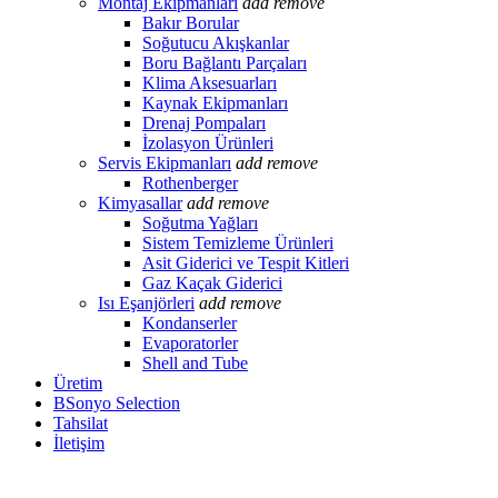
Montaj Ekipmanları
add
remove
Bakır Borular
Soğutucu Akışkanlar
Boru Bağlantı Parçaları
Klima Aksesuarları
Kaynak Ekipmanları
Drenaj Pompaları
İzolasyon Ürünleri
Servis Ekipmanları
add
remove
Rothenberger
Kimyasallar
add
remove
Soğutma Yağları
Sistem Temizleme Ürünleri
Asit Giderici ve Tespit Kitleri
Gaz Kaçak Giderici
Isı Eşanjörleri
add
remove
Kondanserler
Evaporatorler
Shell and Tube
Üretim
BSonyo Selection
Tahsilat
İletişim