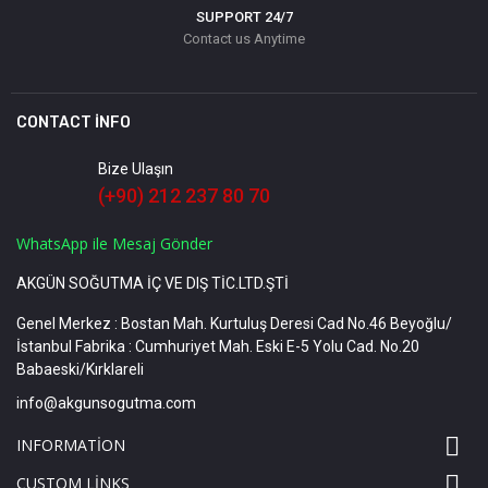
SUPPORT 24/7
Contact us Anytime
CONTACT INFO
Bize Ulaşın
(+90) 212 237 80 70
WhatsApp ile Mesaj Gönder
AKGÜN SOĞUTMA İÇ VE DIŞ TİC.LTD.ŞTİ
Genel Merkez : Bostan Mah. Kurtuluş Deresi Cad No.46 Beyoğlu/
İstanbul Fabrika : Cumhuriyet Mah. Eski E-5 Yolu Cad. No.20
Babaeski/Kırklareli
info@akgunsogutma.com

INFORMATION

CUSTOM LINKS