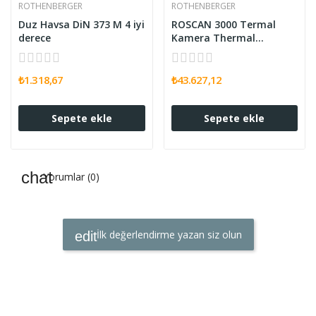
ROTHENBERGER
ROTHENBERGER
Duz Havsa DiN 373 M 4 iyi
ROSCAN 3000 Termal
derece
Kamera Thermal
imaging camera
₺1.318,67
₺43.627,12
Sepete ekle
Sepete ekle
Yorumlar (0)
İlk değerlendirme yazan siz olun